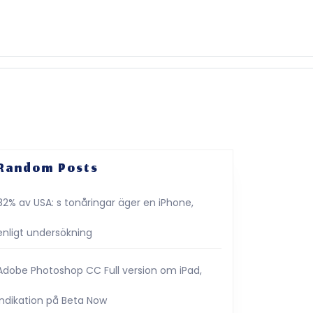
Random Posts
82% av USA: s tonåringar äger en iPhone,
enligt undersökning
Adobe Photoshop CC Full version om iPad,
indikation på Beta Now