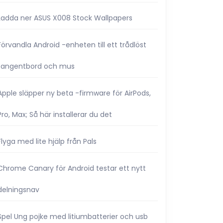
Ladda ner ASUS X008 Stock Wallpapers
Förvandla Android -enheten till ett trådlöst
tangentbord och mus
Apple släpper ny beta -firmware för AirPods,
Pro, Max; Så här installerar du det
Flyga med lite hjälp från Pals
Chrome Canary för Android testar ett nytt
delningsnav
Spel Ung pojke med litiumbatterier och usb