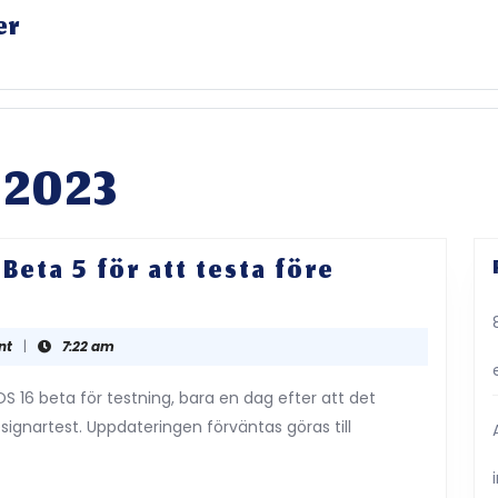
er
 2023
Beta 5 för att testa före
ple
eeds
nt
|
7:22 am
S
 16 beta för testning, bara en dag efter att det
blic
gnartest. Uppdateringen förväntas göras till
ta