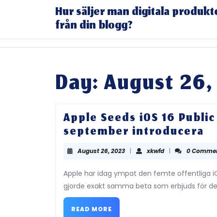
Skip
Hur säljer man digitala produkt
to
från din blogg?
content
Skip
to
content
Day:
August 26,
Apple Seeds iOS 16 Public 
Ap
september introducera
S
August
xkwfd
August 26, 2023
|
xkwfd
|
0 Comme
iO
26,
16
2023
Apple har idag ympat den femte offentliga iOS
Pu
gjorde exakt samma beta som erbjuds för desi
Be
READ
5
READ MORE
MORE