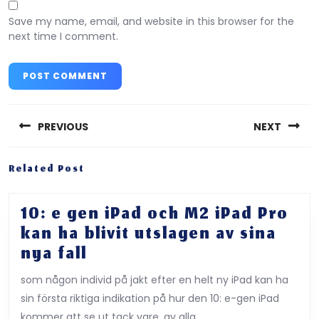
Save my name, email, and website in this browser for the
next time I comment.
Post
navigation
PREVIOUS
NEXT
Previous
Next
Related Post
post:
post:
10: e gen iPad och M2 iPad Pro
kan ha blivit utslagen av sina
10:
nya fall
e
som någon individ på jakt efter en helt ny iPad kan ha
gen
sin första riktiga indikation på hur den 10: e-gen iPad
iPad
kommer att se ut tack vare, av alla