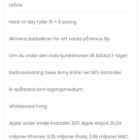
hur
reflow
det
verkar
Hack-a-day fyller 10 ^ 6 poäng
som
om
Aktivera dubbelkran för att väcka på Nexus 6p
[uppdaterad
Om du vrider den röda tjurskanonen till ASSAULT-läget
Radioavkodning Swiss Army Knife i en NES-kontroller
8-spårband som lagringsmedium
Whiteboard Pong
Apple under tredje kvartalet 2011: Apple erbjöd 20,34
miljoner iPhones, 9,25 miljoner iPads, 3,95 miljoner MAC: