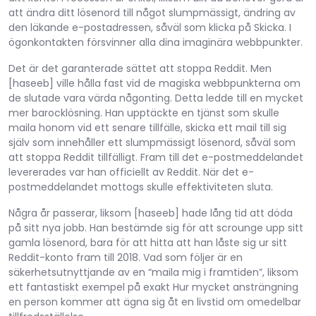
att ändra ditt lösenord till något slumpmässigt, ändring av
den läkande e-postadressen, såväl som klicka på Skicka. I
ögonkontakten försvinner alla dina imaginära webbpunkter.
Det är det garanterade sättet att stoppa Reddit. Men
[haseeb] ville hålla fast vid de magiska webbpunkterna om
de slutade vara värda någonting. Detta ledde till en mycket
mer barocklösning. Han upptäckte en tjänst som skulle
maila honom vid ett senare tillfälle, skicka ett mail till sig
själv som innehåller ett slumpmässigt lösenord, såväl som
att stoppa Reddit tillfälligt. Fram till det e-postmeddelandet
levererades var han officiellt av Reddit. När det e-
postmeddelandet mottogs skulle effektiviteten sluta.
Några år passerar, liksom [haseeb] hade lång tid att döda
på sitt nya jobb. Han bestämde sig för att scrounge upp sitt
gamla lösenord, bara för att hitta att han låste sig ur sitt
Reddit-konto fram till 2018. Vad som följer är en
säkerhetsutnyttjande av en “maila mig i framtiden”, liksom
ett fantastiskt exempel på exakt Hur mycket ansträngning
en person kommer att ägna sig åt en livstid om omedelbar