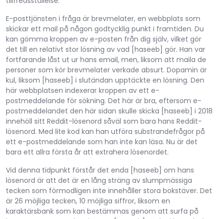
tillfredsställelse.
E-posttjänsten i fråga är brevmelater, en webbplats som
skickar ett mail på någon godtycklig punkt i framtiden. Du
kan gömma kroppen av e-posten från dig själv, vilket gör
det till en relativt stor lösning av vad [haseeb] gör. Han var
fortfarande låst ut ur hans email, men, liksom att maila de
personer som kör brevmelater verkade absurt. Dopamin är
kul, liksom [haseeb] i slutändan upptäckte en lösning. Den
här webbplatsen indexerar kroppen av ett e-
postmeddelande för sökning. Det här är bra, eftersom e-
postmeddelandet den här sidan skulle skicka [haseeb] i 2018
innehöll sitt Reddit-lösenord såväl som bara hans Reddit-
lösenord. Med lite kod kan han utföra substrandefrågor på
ett e-postmeddelande som han inte kan läsa. Nu är det
bara ett allra första år att extrahera lösenordet.
Vid denna tidpunkt förstår det enda [haseeb] om hans
lösenord är att det är en lång sträng av slumpmässiga
tecken som förmodligen inte innehåller stora bokstäver. Det
är 26 möjliga tecken, 10 möjliga siffror, liksom en
karaktärsbank som kan bestämmas genom att surfa på