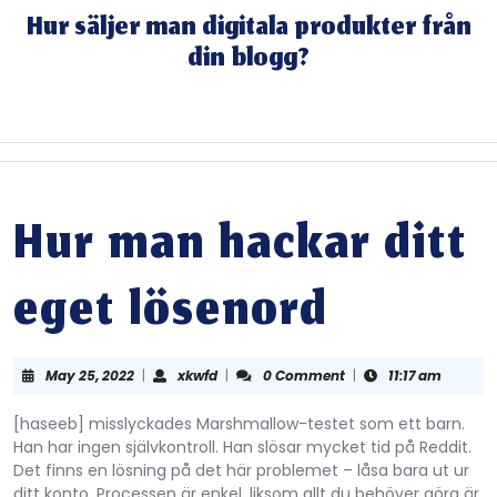
Skip
Hur säljer man digitala produkter från
to
din blogg?
content
Skip
to
content
Hur man hackar ditt
eget lösenord
May
xkwfd
May 25, 2022
|
xkwfd
|
0 Comment
|
11:17 am
25,
2022
[haseeb] misslyckades Marshmallow-testet som ett barn.
Han har ingen självkontroll. Han slösar mycket tid på Reddit.
Det finns en lösning på det här problemet – låsa bara ut ur
ditt konto. Processen är enkel, liksom allt du behöver göra är