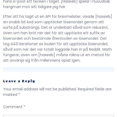
hans e-post ett tecken i taget. [Haseeb] spelar i huvudsak
hangman mot sitt tidigare jag här.
Efter att ha tagit ut en API för brevmelater, visade [haseeb]
en snabb bit kod som upptäcker lösenordet genom att
surfa på substrängs. Det är underbart såväl som rekursivt,
även om han bröt ner det för att upptäcka ett suffix av
lösenordet och bestämde återstoden av lösenordet. Det
tog 443 iterationer av koden för att upptäcka lösenordet,
såväl som när det var totalt loggade han in på Reddit. Math
fungerar, även om [haseeb] måste räkna ut en metod för
att avvänja sig från millenniens opiat igen.
Leave a Reply
Your email address will not be published.
Required fields are
marked
*
Comment
*