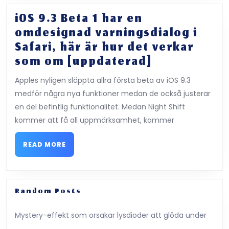
under
det
iOS 9.3 Beta 1 har en
sista
omdesignad varningsdialog i
2018-
Safari, här är hur det verkar
kvartalet,
iOS
som om [uppdaterad]
säger
9.3
Apples nyligen släppta allra första beta av iOS 9.3
att
Beta
medför några nya funktioner medan de också justerar
New
1
en del befintlig funktionalitet. Medan Night Shift
Report
har
kommer att få all uppmärksamhet, kommer
en
omdesignad
READ
READ MORE
MORE
varningsdia
i
Safari,
Random Posts
här
är
Mystery-effekt som orsakar lysdioder att glöda under