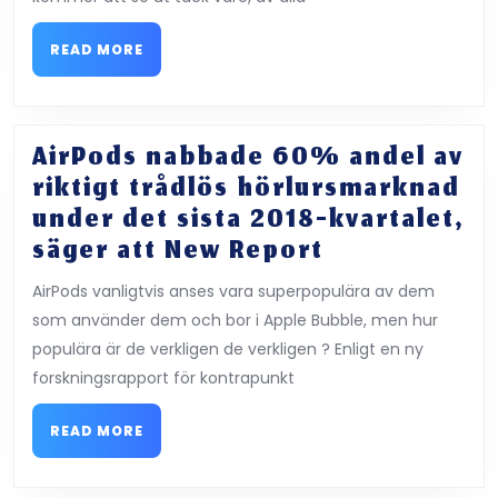
och
M2
READ
READ MORE
MORE
iPad
Pro
kan
AirPods nabbade 60% andel av
ha
riktigt trådlös hörlursmarknad
blivit
under det sista 2018-kvartalet,
utslagen
AirPods
säger att New Report
av
nabbade
AirPods vanligtvis anses vara superpopulära av dem
sina
60%
som använder dem och bor i Apple Bubble, men hur
nya
andel
populära är de verkligen de verkligen ? Enligt en ny
fall
av
forskningsrapport för kontrapunkt
riktigt
trådlös
READ
READ MORE
MORE
hörlursmark