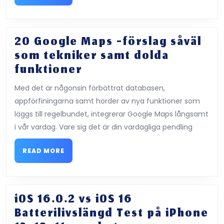
MORE
Apples
helt
gratis
20 Google Maps -förslag såväl
iOS
som tekniker samt dolda
-
20
funktioner
app
Google
Med det är någonsin förbättrat databasen,
av
Maps
appförfiningarna samt horder av nya funktioner som
vecka
-
läggs till regelbundet, integrerar Google Maps långsamt
[$
förslag
i vår vardag. Vare sig det är din vardagliga pendling
2
såväl
-
som
READ
READ MORE
värde]
MORE
tekniker
samt
dolda
iOS 16.0.2 vs iOS 16
funktioner
Batterilivslängd Test på iPhone