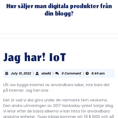
Skip
Hur säljer man digitala produkter från
to
din blogg?
content
Skip
to
content
Jag har! IoT
July
xkwfd
July 31, 2022
|
xkwfd
|
0 Comment
|
6:44 am
31,
2022
Låt oss bygga internet av användbara saker, inte bara det
på internet. Jag har! Iote
Det är vad vi ska göra under de närmaste fem veckorna.
Den andra utmaningen av 2017 Hackaday-priset börjar idag.
Vi letar efter de bästa idéerna vi kan hitta för användbara
anslutna enheter. Tjugo inlägg kommer att få $ 1000 och gå