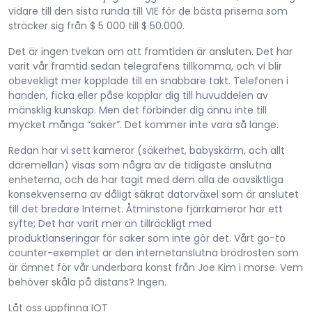
vidare till den sista runda till VIE för de bästa priserna som
sträcker sig från $ 5 000 till $ 50.000.
Det är ingen tvekan om att framtiden är ansluten. Det har
varit vår framtid sedan telegrafens tillkomma, och vi blir
obevekligt mer kopplade till en snabbare takt. Telefonen i
handen, ficka eller påse kopplar dig till huvuddelen av
mänsklig kunskap. Men det förbinder dig ännu inte till
mycket många “saker”. Det kommer inte vara så länge.
Redan har vi sett kameror (säkerhet, babyskärm, och allt
däremellan) visas som några av de tidigaste anslutna
enheterna, och de har tagit med dem alla de oavsiktliga
konsekvenserna av dåligt säkrat datorväxel som är anslutet
till det bredare Internet. Åtminstone fjärrkameror har ett
syfte; Det har varit mer än tillräckligt med
produktlanseringar för saker som inte gör det. Vårt go-to
counter-exemplet är den internetanslutna brödrosten som
är ämnet för vår underbara konst från Joe Kim i morse. Vem
behöver skåla på distans? Ingen.
Låt oss uppfinna IOT