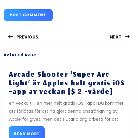
Post
navigation
PREVIOUS
NEXT
Previous
Next
Related Post
post:
post:
Arcade Shooter ‘Super Arc
Light’ är Apples helt gratis iOS
Arcad
-app av veckan [$ 2 -värde]
Shoot
en vecka till, en mer helt gratis iOS -app! Du kommer
‘Super
att förlåtas för att ha gjort denna ansträngning av
Arc
Apple för givet, men det slutar aldrig arbeta för att
Light’
är
READ
READ MORE