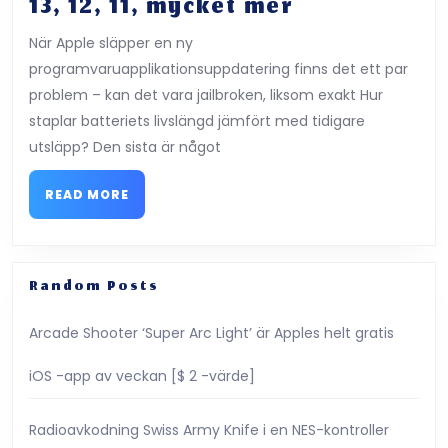
iOS
13, 12, 11, mycket mer
16.0.2
När Apple släpper en ny
vs
programvaruapplikationsuppdatering finns det ett par
iOS
problem – kan det vara jailbroken, liksom exakt Hur
16
staplar batteriets livslängd jämfört med tidigare
Batterilivsl
utsläpp? Den sista är något
Test
READ
på
READ MORE
MORE
iPhone
13,
12,
Random Posts
11,
Arcade Shooter ‘Super Arc Light’ är Apples helt gratis
mycket
mer
iOS -app av veckan [$ 2 -värde]
Radioavkodning Swiss Army Knife i en NES-kontroller