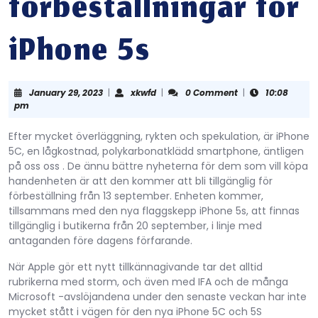
förbeställningar för
iPhone 5s
January
xkwfd
January 29, 2023
|
xkwfd
|
0 Comment
|
10:08
29,
pm
2023
Efter mycket överläggning, rykten och spekulation, är iPhone
5C, en lågkostnad, polykarbonatklädd smartphone, äntligen
på oss oss . De ännu bättre nyheterna för dem som vill köpa
handenheten är att den kommer att bli tillgänglig för
förbeställning från 13 september. Enheten kommer,
tillsammans med den nya flaggskepp iPhone 5s, att finnas
tillgänglig i butikerna från 20 september, i linje med
antaganden före dagens förfarande.
När Apple gör ett nytt tillkännagivande tar det alltid
rubrikerna med storm, och även med IFA och de många
Microsoft -avslöjandena under den senaste veckan har inte
mycket stått i vägen för den nya iPhone 5C och 5S