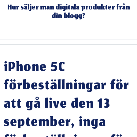
Skip
Hur säljer man digitala produkter från
to
din blogg?
content
Skip
to
content
iPhone 5C
förbeställningar för
att gå live den 13
september, inga