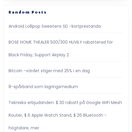
i
Safari,
Random Posts
här
är
Android Lollipop Sweetens SD -kortprestanda
hur
BOSE HOME THEALER 500/300 HUVILY rabatterad för
det
verkar
Black Friday, Support Airplay 2
som
om
Bitcoin -värdet stiger med 25% i en dag
[uppdaterad
8-spårband som lagringsmedium
Tekniska erbjudanden: $ 30 rabatt på Google WiFi Mesh
Router, $ 6 Apple Watch Stand, $ 26 Bluetooth -
högtalare, mer