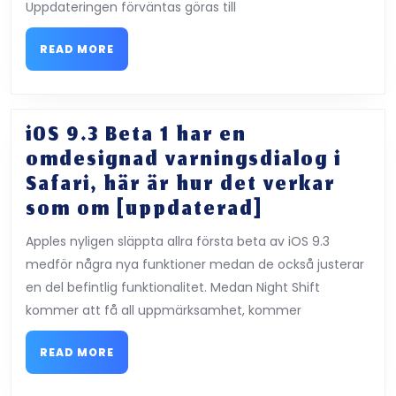
Public
Uppdateringen förväntas göras till
dela
Beta
listor
5
READ
READ MORE
MORE
såväl
för
som
att
mer
testa
iOS 9.3 Beta 1 har en
före
omdesignad varningsdialog i
september
Safari, här är hur det verkar
introducera
iOS
som om [uppdaterad]
9.3
Apples nyligen släppta allra första beta av iOS 9.3
Beta
medför några nya funktioner medan de också justerar
1
en del befintlig funktionalitet. Medan Night Shift
har
kommer att få all uppmärksamhet, kommer
en
omdesignad
READ
READ MORE
MORE
varningsdia