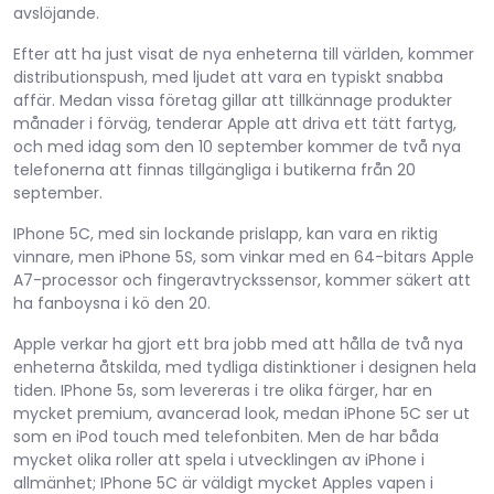
avslöjande.
Efter att ha just visat de nya enheterna till världen, kommer
distributionspush, med ljudet att vara en typiskt snabba
affär. Medan vissa företag gillar att tillkännage produkter
månader i förväg, tenderar Apple att driva ett tätt fartyg,
och med idag som den 10 september kommer de två nya
telefonerna att finnas tillgängliga i butikerna från 20
september.
IPhone 5C, med sin lockande prislapp, kan vara en riktig
vinnare, men iPhone 5S, som vinkar med en 64-bitars Apple
A7-processor och fingeravtryckssensor, kommer säkert att
ha fanboysna i kö den 20.
Apple verkar ha gjort ett bra jobb med att hålla de två nya
enheterna åtskilda, med tydliga distinktioner i designen hela
tiden. IPhone 5s, som levereras i tre olika färger, har en
mycket premium, avancerad look, medan iPhone 5C ser ut
som en iPod touch med telefonbiten. Men de har båda
mycket olika roller att spela i utvecklingen av iPhone i
allmänhet; IPhone 5C är väldigt mycket Apples vapen i