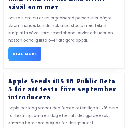
Androlist
såväl som mer
är
oavsett om du är en organiserad person eller något
en
skrämmande, kan din sak alltid stödja med teknik.
klok
surfplatta såväl som smartphone-prylar erbjuder en
såväl
nästan oändlig lista över att göra appar,
som
intuitiv
READ
READ MORE
MORE
to-
do-
app
Apple Seeds iOS 16 Public Beta
för
5 för att testa före september
Android
Apple
introducera
med
Seeds
Apple har idag ympat den femte offentliga iOS 16 beta
stöd
iOS
för testning, bara en dag efter att det gjorde exakt
för
16
samma beta som erbjuds för designartest.
att