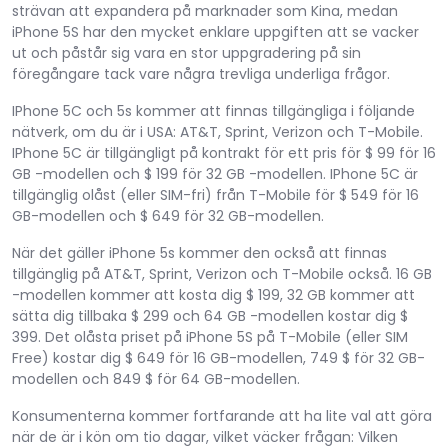
strävan att expandera på marknader som Kina, medan
iPhone 5S har den mycket enklare uppgiften att se vacker
ut och påstår sig vara en stor uppgradering på sin
föregångare tack vare några trevliga underliga frågor.
IPhone 5C och 5s kommer att finnas tillgängliga i följande
nätverk, om du är i USA: AT&T, Sprint, Verizon och T-Mobile.
IPhone 5C är tillgängligt på kontrakt för ett pris för $ 99 för 16
GB -modellen och $ 199 för 32 GB -modellen. IPhone 5C är
tillgänglig olåst (eller SIM-fri) från T-Mobile för $ 549 för 16
GB-modellen och $ 649 för 32 GB-modellen.
När det gäller iPhone 5s kommer den också att finnas
tillgänglig på AT&T, Sprint, Verizon och T-Mobile också. 16 GB
-modellen kommer att kosta dig $ 199, 32 GB kommer att
sätta dig tillbaka $ 299 och 64 GB -modellen kostar dig $
399. Det olåsta priset på iPhone 5S på T-Mobile (eller SIM
Free) kostar dig $ 649 för 16 GB-modellen, 749 $ för 32 GB-
modellen och 849 $ för 64 GB-modellen.
Konsumenterna kommer fortfarande att ha lite val att göra
när de är i kön om tio dagar, vilket väcker frågan: Vilken