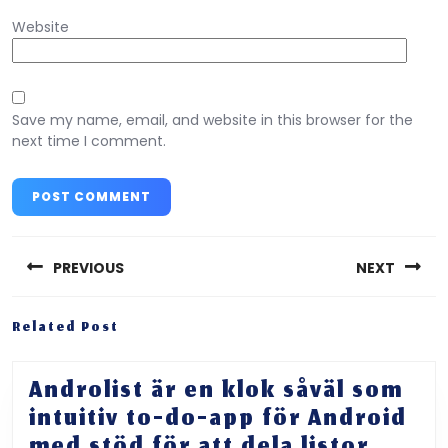
Website
Save my name, email, and website in this browser for the
next time I comment.
Post
navigation
PREVIOUS
NEXT
Previous
Next
Related Post
post:
post:
Androlist är en klok såväl som
intuitiv to-do-app för Android
med stöd för att dela listor